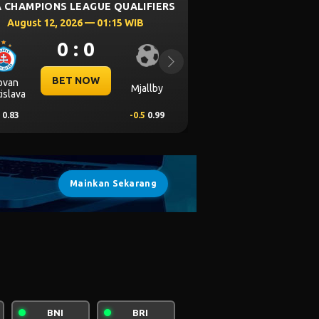
-FOOTBALL F24 ELITE CLUB FRIENDLY
August 8, 2026 — 12:30 WIB
1 : 0
Next
BET NOW
e-Newcastle
-RB Leipzig
United
0.00
0.68
0.00
-0.92
Mainkan Sekarang
BNI
BRI