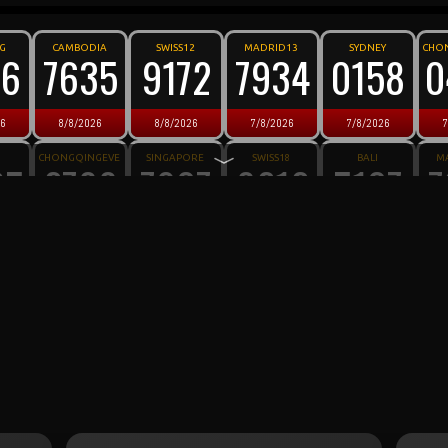
NG
CAMBODIA
SWISS12
MADRID13
SYDNEY
CHO
76
7635
9172
7934
0158
0
26
8/8/2026
8/8/2026
7/8/2026
7/8/2026
7
N
CHONGQINGEVE
SINGAPORE
SWISS18
BALI
M
65
2788
7907
8212
5107
7
26
7/8/2026
7/8/2026
7/8/2026
7/8/2026
7
N
SWISS21
QATAR
SAPPORO
HONGKONG
CHO
38
7109
3158
5266
9943
9
26
7/8/2026
7/8/2026
7/8/2026
7/8/2026
7