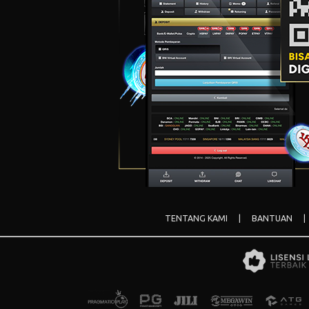
TENTANG KAMI
|
BANTUAN
|