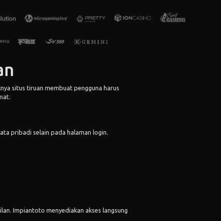
an
knya situs tiruan membuat pengguna harus
mat.
ata pribadi selain pada halaman login.
ilan. Impiantoto menyediakan akses langsung