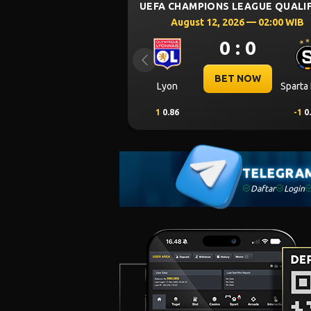
IONS LEAGUE QUALIFIERS
UEFA CHAMPIONS LEAGUE QUA
 12, 2026 — 01:15 WIB
August 11, 2026 — 22:59 W
0 : 0
0 : 0
Previous
BET NOW
BET NOW
Un
Mjallby
Bodo Glimt
-0.5
0.99
0.75
0.82
-
TELEGRA
Daftar
Login