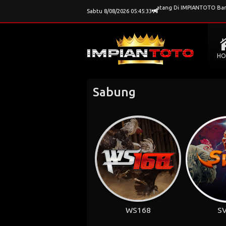
~Selamat Datang Di IMPIANTOTO Bandar Onl
Sabtu 8/08/2026 05:45:34
HO
Sabung
WS168
S