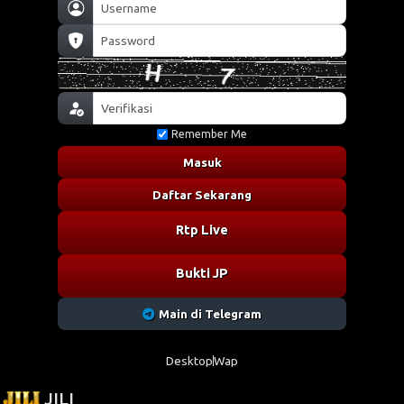
Remember Me
Masuk
Daftar Sekarang
Rtp Live
Bukti JP
Main di Telegram
Desktop
Wap
JILI