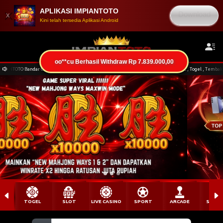
APLIKASI IMPIANTOTO
Download
x
Kini telah tersedia Aplikasi Android
oo**cu Berhasil Withdraw Rp 7.839.000,00
ar Online Terbaik dan Terpercaya , Yang Menyediakan Permainan Slot , Togel , Tembak Ikan , Bola , 
TOGEL
SLOT
LIVE CASINO
SPORT
ARCADE
SABU