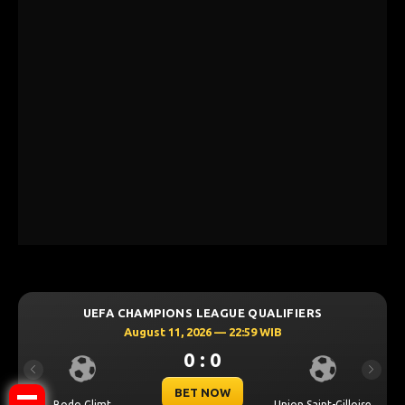
UEFA CHAMPIONS LEAGUE QUALIFIERS
August 11, 2026 — 22:59 WIB
0 : 0
Previous
Next
BET NOW
Bodo Glimt
Union Saint-Gilloise