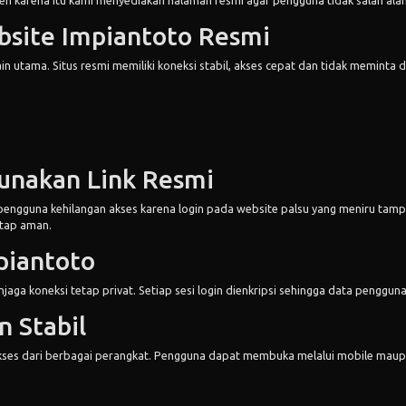
enyediakan akses login aman dan terverifikasi bagi seluruh pengguna. Banya
leh karena itu kami menyediakan halaman resmi agar pengguna tidak salah ala
site Impiantoto Resmi
 utama. Situs resmi memiliki koneksi stabil, akses cepat dan tidak meminta d
unakan Link Resmi
engguna kehilangan akses karena login pada website palsu yang meniru tamp
etap aman.
piantoto
ga koneksi tetap privat. Setiap sesi login dienkripsi sehingga data pengguna t
n Stabil
akses dari berbagai perangkat. Pengguna dapat membuka melalui mobile mau