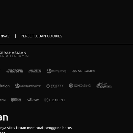
RIVASI
|
PERSETUJUAN COOKIES
an