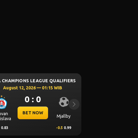
/8/2026
7/8/2026
6/8/2026
NGQINGMID
PHUKET
CHENGDU
825
5177
3822
/8/2026
7/8/2026
7/8/2026
FOOTBALL F24 INTERNATIONAL
FRIENDLY
August 7, 2026 — 19:00 WIB
1 : 3
Next
BET NOW
Italy
e-England
0
-0.72
0.00
0.48