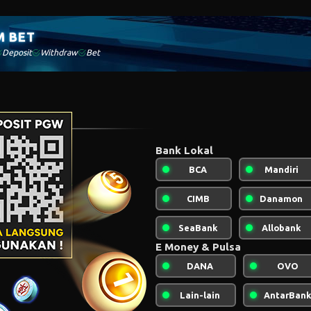
M BET
Deposit
Withdraw
Bet
Bank Lokal
BCA
Mandiri
CIMB
Danamon
SeaBank
Allobank
E Money & Pulsa
DANA
OVO
Lain-lain
AntarBank