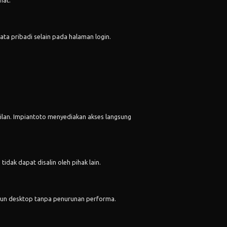
mat.
ata pribadi selain pada halaman login.
ilan. Impiantoto menyediakan akses langsung
idak dapat disalin oleh pihak lain.
pun desktop tanpa penurunan performa.