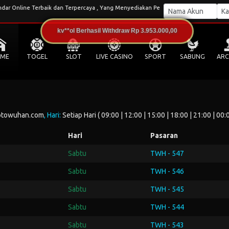
ine Terbaik dan Terpercaya , Yang Menyediakan Permainan Slot , Togel , Tembak Ika
ME
TOGEL
SLOT
LIVE CASINO
SPORT
SABUNG
ARC
kv**ol Berhasil Withdraw Rp 3.953.000,00
towuhan.com
, Hari:
Setiap Hari ( 09:00 | 12:00 | 15:00 | 18:00 | 21:00 | 00:
Hari
Pasaran
Sabtu
TWH - 547
Sabtu
TWH - 546
Sabtu
TWH - 545
Sabtu
TWH - 544
Sabtu
TWH - 543