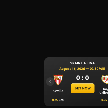
8/8/2026
8/8/2026
8/8/20
JEJU
CHONGQINGNIGHT
TAIWA
7585
7266
43
8/8/2026
8/8/2026
8/8/20
IONS LEAGUE QUALIFIERS
UEFA CHAMPIONS LEAGUE QUA
 12, 2026 — 02:00 WIB
August 12, 2026 — 01:30 W
0 : 0
0 : 0
Previous
BET NOW
BET NOW
SK Sturm
Sparta Praha
Fe
Graz
-1
0.96
-0.5
0.95