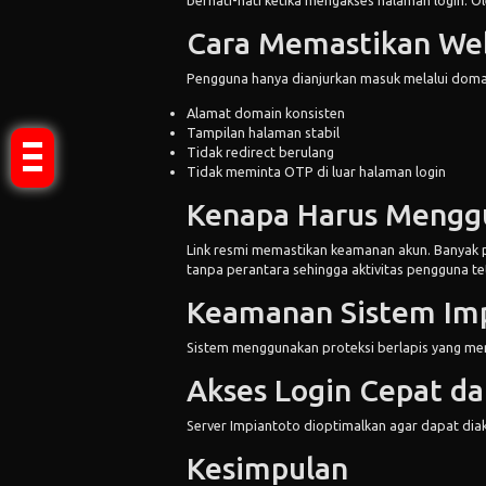
berhati-hati ketika mengakses halaman login. O
Cara Memastikan Web
Pengguna hanya dianjurkan masuk melalui domain
Alamat domain konsisten
Tampilan halaman stabil
Tidak redirect berulang
Tidak meminta OTP di luar halaman login
Kenapa Harus Mengg
Link resmi memastikan keamanan akun. Banyak p
tanpa perantara sehingga aktivitas pengguna t
Keamanan Sistem Im
Sistem menggunakan proteksi berlapis yang menja
Akses Login Cepat da
Server Impiantoto dioptimalkan agar dapat di
Kesimpulan