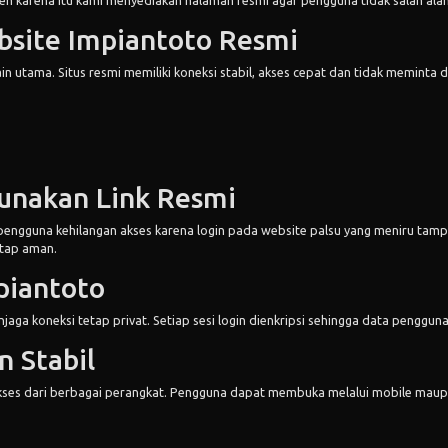
leh karena itu kami menyediakan halaman resmi agar pengguna tidak salah ala
site Impiantoto Resmi
 utama. Situs resmi memiliki koneksi stabil, akses cepat dan tidak meminta d
unakan Link Resmi
engguna kehilangan akses karena login pada website palsu yang meniru tamp
etap aman.
piantoto
ga koneksi tetap privat. Setiap sesi login dienkripsi sehingga data pengguna t
n Stabil
akses dari berbagai perangkat. Pengguna dapat membuka melalui mobile mau