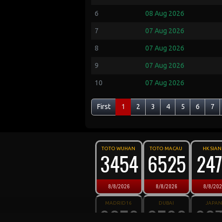
6
08 Aug 2026
7
07 Aug 2026
8
07 Aug 2026
9
07 Aug 2026
10
07 Aug 2026
First
1
2
3
4
5
6
7
TOTO WUHAN
TOTO MACAU
HK SIA
3454
6525
24
8/8/2026
8/8/2026
8/8/20
MADRID16
DUBAI
JAPA
9658
0582
90