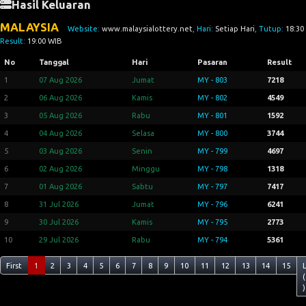
Hasil Keluaran
MALAYSIA
Website:
www.malaysialottery.net
, Hari:
Setiap Hari
, Tutup:
18:30
Result:
19:00 WIB
No
Tanggal
Hari
Pasaran
Result
1
07 Aug 2026
Jumat
MY - 803
7218
2
06 Aug 2026
Kamis
MY - 802
4549
3
05 Aug 2026
Rabu
MY - 801
1592
4
04 Aug 2026
Selasa
MY - 800
3744
5
03 Aug 2026
Senin
MY - 799
4697
6
02 Aug 2026
Minggu
MY - 798
1318
7
01 Aug 2026
Sabtu
MY - 797
7417
8
31 Jul 2026
Jumat
MY - 796
6241
9
30 Jul 2026
Kamis
MY - 795
2773
10
29 Jul 2026
Rabu
MY - 794
5361
First
1
2
3
4
5
6
7
8
9
10
11
12
13
14
15
(
)