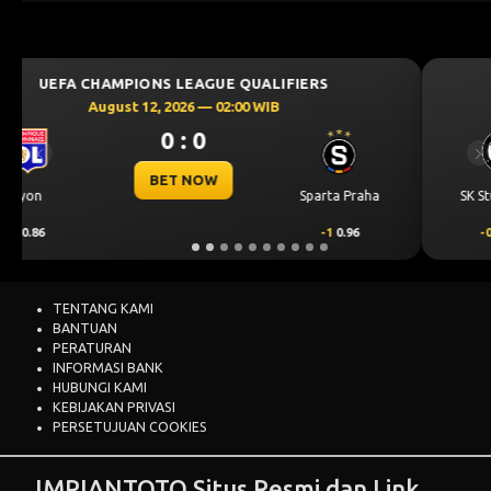
UEFA CHAMPIONS LEAGUE QUALIFIERS
August 12, 2026 — 01:30 WIB
0 : 0
Previous
Ne
BET NOW
SK Sturm Graz
Fenerbahce
-0.5
0.95
0.5
0.87
TENTANG KAMI
BANTUAN
PERATURAN
INFORMASI BANK
HUBUNGI KAMI
KEBIJAKAN PRIVASI
PERSETUJUAN COOKIES
IMPIANTOTO Situs Resmi dan Link