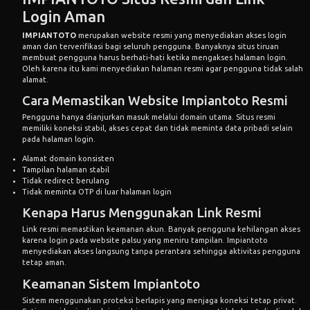
Login Aman
IMPIANTOTO
merupakan website resmi yang menyediakan akses login
aman dan terverifikasi bagi seluruh pengguna. Banyaknya situs tiruan
membuat pengguna harus berhati-hati ketika mengakses halaman login.
Oleh karena itu kami menyediakan halaman resmi agar pengguna tidak salah
alamat.
Cara Memastikan Website Impiantoto Resmi
Pengguna hanya dianjurkan masuk melalui domain utama. Situs resmi
memiliki koneksi stabil, akses cepat dan tidak meminta data pribadi selain
pada halaman login.
Alamat domain konsisten
Tampilan halaman stabil
Tidak redirect berulang
Tidak meminta OTP di luar halaman login
Kenapa Harus Menggunakan Link Resmi
Link resmi memastikan keamanan akun. Banyak pengguna kehilangan akses
karena login pada website palsu yang meniru tampilan. Impiantoto
menyediakan akses langsung tanpa perantara sehingga aktivitas pengguna
tetap aman.
Keamanan Sistem Impiantoto
Sistem menggunakan proteksi berlapis yang menjaga koneksi tetap privat.