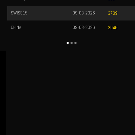
SWISS15
09-08-2026
3739
CHINA
09-08-2026
3946