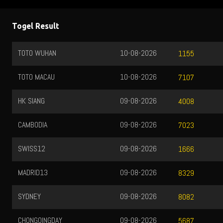
Togel Result
TOTO WUHAN
10-08-2026
1155
TOTO MACAU
10-08-2026
7107
HK SIANG
09-08-2026
4008
CAMBODIA
09-08-2026
7023
SWISS12
09-08-2026
1666
MADRID13
09-08-2026
8329
SYDNEY
09-08-2026
8082
CHONGQINGDAY
09-08-2026
5687