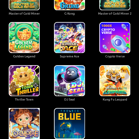
Master of Gold Miner
G Kong
Master of Gold Miner 2
Golden Legend
Supreme Ace
Crypto Verse
Thriller Town
DJ Seal
Kung Fu Leopard