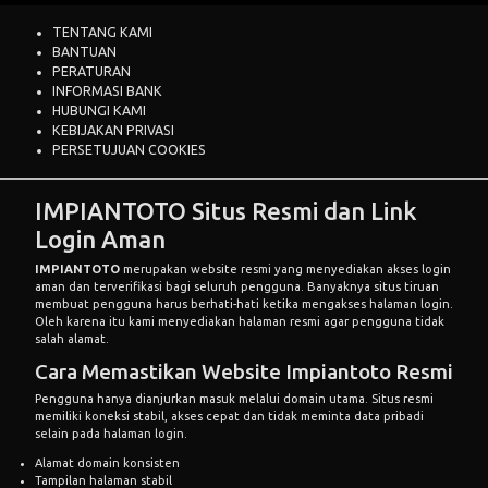
TENTANG KAMI
BANTUAN
PERATURAN
INFORMASI BANK
HUBUNGI KAMI
KEBIJAKAN PRIVASI
PERSETUJUAN COOKIES
IMPIANTOTO Situs Resmi dan Link
Login Aman
IMPIANTOTO
merupakan website resmi yang menyediakan akses login
aman dan terverifikasi bagi seluruh pengguna. Banyaknya situs tiruan
membuat pengguna harus berhati-hati ketika mengakses halaman login.
Oleh karena itu kami menyediakan halaman resmi agar pengguna tidak
salah alamat.
Cara Memastikan Website Impiantoto Resmi
Pengguna hanya dianjurkan masuk melalui domain utama. Situs resmi
memiliki koneksi stabil, akses cepat dan tidak meminta data pribadi
selain pada halaman login.
Alamat domain konsisten
Tampilan halaman stabil