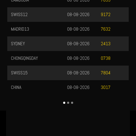
7635
SWISS12
08-08-2026
9172
MADRID13
08-08-2026
7632
SYDNEY
08-08-2026
2413
CHONGQINGDAY
08-08-2026
0738
SWISS15
08-08-2026
7804
CHINA
08-08-2026
3017