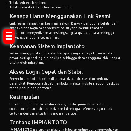
Tidak redirect berulang
Tidak meminta OTP di luar halaman login
Kenapa Harus Menggunakan Link Resmi
Link resmi memastikan keamanan akun. Banyak pengguna kehilangan
akses karena login pada website palsu yang meniru tampilan.
Impiantoto menyediakan akses langsung tanpa perantara sehingga
aktivitas pengguna tetap aman.
Keamanan Sistem Impiantoto
Sistem menggunakan proteksi berlapis yang menjaga koneksi tetap
privat. Setiap sesi login dienkripsi sehingga data pengguna tidak dapat
disalin oleh pihak lain.
Akses Login Cepat dan Stabil
Server Impiantoto dioptimalkan agar dapat diakses dari berbagai
perangkat. Pengguna dapat membuka melalui mobile maupun desktop
tanpa penurunan performa.
Kesimpulan
Untuk menghindari kesalahan akses, selalu gunakan website
Impiantoto Resmi
. Simpan halaman ini sebagai referensi agar tidak
tertukar dengan situs lain yang menyerupai.
Tentang IMPIANTOTO
IMPIANTOTO
merupakan platform hiburan online yang menyediakan